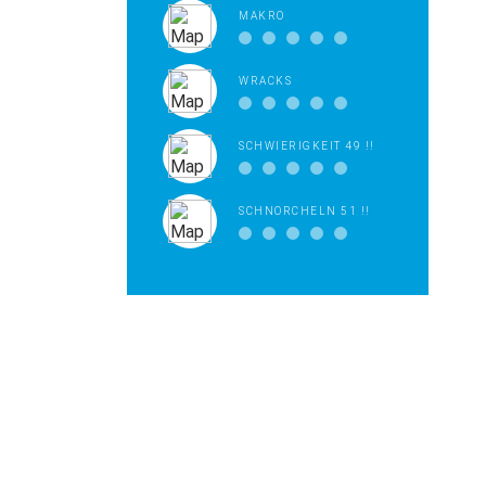
MAKRO
WRACKS
SCHWIERIGKEIT 49 !!
SCHNORCHELN 51 !!
NO GALLERY