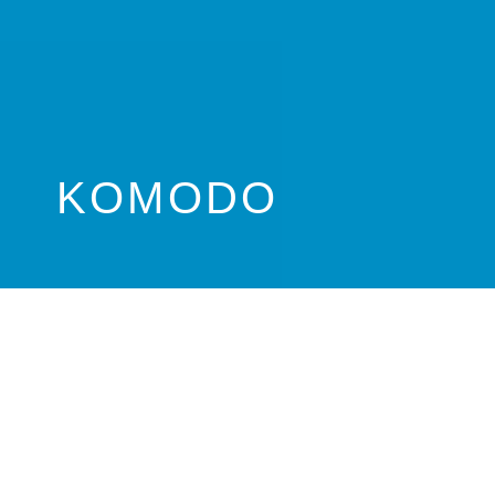
KOMODO
Tauchreisen Komodo
Die Inseln Komodo und Rinca bilden zusammen mit
Padar und einigen kleineren Inseln den Komodo
Nationalpark, der 1980 errichtet und 1986 zum